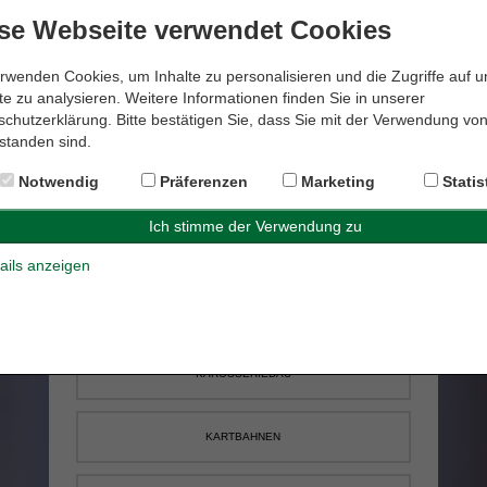
se Webseite verwendet Cookies
KANALBAU
rwenden Cookies, um Inhalte zu personalisieren und die Zugriffe auf 
e zu analysieren. Weitere Informationen finden Sie in unserer
chutzerklärung. Bitte bestätigen Sie, dass Sie mit der Verwendung vo
KANALINSPEKTIONEN
standen sind.
Notwendig
Präferenzen
Marketing
Statis
KANALSANIERUNGEN
KANUVERMIETUNG
ails anzeigen
KARDIOLOGIE
KAROSSERIEBAU
KARTBAHNEN