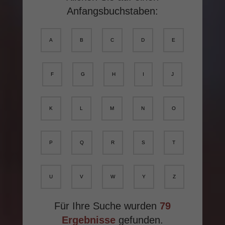
Anfangsbuchstaben:
A
B
C
D
E
F
G
H
I
J
K
L
M
N
O
P
Q
R
S
T
U
V
W
Y
Z
Für Ihre Suche wurden
79
Ergebnisse
gefunden.